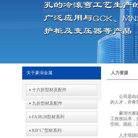
关于豪润金属
人力资源
十六折型材及配件
公司是由各种
的人才，并希
九折型材及配件
豪润大家庭由
FA38/28型材系列
工孜孜以求，
空间。因此，
KB"C"型材系列
人才培训目标